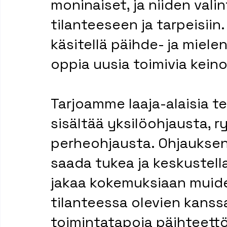
moninaiset, ja niiden vali
tilanteeseen ja tarpeisiin.
käsitellä päihde- ja miel
oppia uusia toimivia keino
Tarjoamme laaja-alaisia te
sisältää yksilöohjausta, 
perheohjausta. Ohjauksen 
saada tukea ja keskustell
jakaa kokemuksiaan muid
tilanteessa olevien kanss
toimintatapoja päihteet