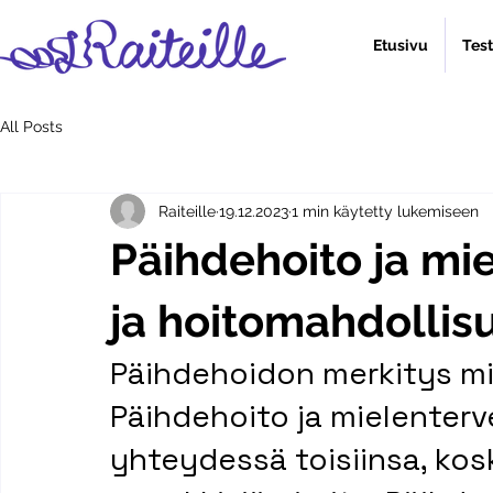
Etusivu
Tes
All Posts
Raiteille
19.12.2023
1 min käytetty lukemiseen
Päihdehoito ja mi
ja hoitomahdollis
Päihdehoidon merkitys mi
Päihdehoito ja mielenterv
yhteydessä toisiinsa, kos