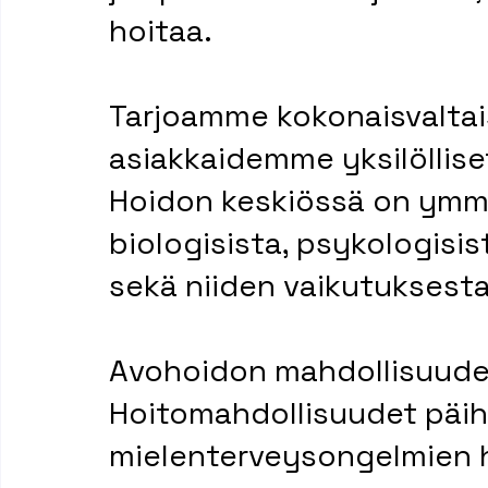
hoitaa.
Tarjoamme kokonaisvaltais
asiakkaidemme yksilöllise
Hoidon keskiössä on ymmä
biologisista, psykologisist
sekä niiden vaikutuksest
Avohoidon mahdollisuude
Hoitomahdollisuudet päih
mielenterveysongelmien 