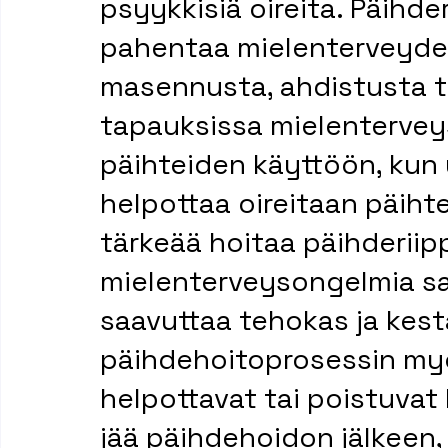
psyykkisiä oireita. Päihde
pahentaa mielenterveydelli
masennusta, ahdistusta tai
tapauksissa mielentervey
päihteiden käyttöön, kun y
helpottaa oireitaan päihte
tärkeää hoitaa päihderiip
mielenterveysongelmia sam
saavuttaa tehokas ja kes
päihdehoitoprosessin myö
helpottavat tai poistuvat 
jää päihdehoidon jälkeen, 