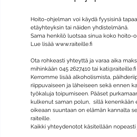
Hoito-ohjelman voi käydä fyysisinä tapaam
etäyhteyksin tai näiden yhdistelmänä. 
​Sama henkilö luotsaa sinua koko hoito-o
Lue lisää www.raiteille.fi
Ota rohkeasti yhteyttä ja varaa aika mak
mihinkään 045 2627410 tai kati@raiteille.fi
Kerromme lisää alkoholismista, päihderii
riippuvaiseen ja läheiseen sekä ennen ka
työkaluja toipumiseen. Pääset purkamaan 
kulkenut saman polun,  sillä kenenkään ei 
oikeaan suuntaan on elämän kannalta se 
raiteille.
​Kaikki yhteydenotot käsitellään nopeasti