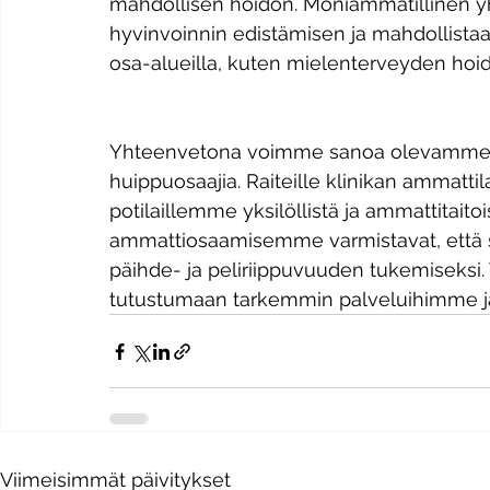
mahdollisen hoidon. Moniammatillinen yh
hyvinvoinnin edistämisen ja mahdollista
osa-alueilla, kuten mielenterveyden hoi
Yhteenvetona voimme sanoa olevamme pä
huippuosaajia. Raiteille klinikan ammattil
potilaillemme yksilöllistä ja ammattitai
ammattiosaamisemme varmistavat, että sa
päihde- ja peliriippuvuuden tukemiseksi.
tutustumaan tarkemmin palveluihimme ja
Viimeisimmät päivitykset