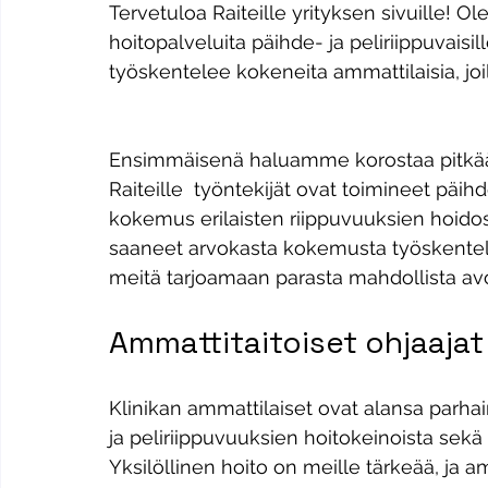
Tervetuloa Raiteille yrityksen sivuille! O
hoitopalveluita päihde- ja peliriippuvaisil
työskentelee kokeneita ammattilaisia, joi
Ensimmäisenä haluamme korostaa pitkä
Raiteille  työntekijät ovat toimineet päih
kokemus erilaisten riippuvuuksien hoido
saaneet arvokasta kokemusta työskentely
meitä tarjoamaan parasta mahdollista avoh
Ammattitaitoiset ohjaajat
Klinikan ammattilaiset ovat alansa parha
ja peliriippuvuuksien hoitokeinoista sekä
Yksilöllinen hoito on meille tärkeää, ja 