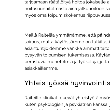
tarjoamaan räätälöityä hoitoa jokaiselle as
hoitosuunnitelmasta aina jatkohoitoon saa
myös oma toipumiskokemus riippuvuussa
Meillä Raiteilla ymmärrämme, että päihde
sairaus, mutta käytössämme on tutkitusti
asiantuntijoidemme vankka ammattitaito
pysyvän toipumisen tukemisessa. Käytä
perustuvia menetelmiä ja työkaluja, jotta
asiakkaillemme.
Yhteistyössä hyvinvointis
Raiteille klinikat tekevät yhteistyötä m
kuten psykologien ja psykiatrien kanssa,