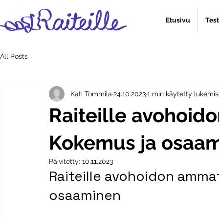
Etusivu
Tes
All Posts
Kati Tommila
24.10.2023
1 min käytetty lukemi
Raiteille avohoido
Kokemus ja osaa
Päivitetty:
10.11.2023
Raiteille avohoidon ammat
osaaminen