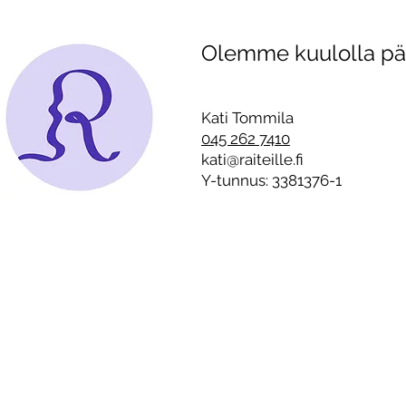
Olemme kuulolla päiv
Raitistunut tamperelainen
Läheisriipp
Kati Tommila kertoo,
sosiaaliset
millainen kulissi jouluna on
kotien seinien sisällä –
Kati Tommila
”Alkoholistille on tyypillistä
045 262 7410
on suorittaa täydellistä
kati@raiteille.fi
joulua”
Y-tunnus: 3381376-1