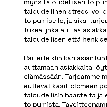
myös taloudellisen toipu
taloudellinen stressi voi o
toipumiselle, ja siksi tar
tukea, joka auttaa asiak
taloudellisen että henkis
Raiteille klinikan asiantun
auttamaan asiakkaita lö
elämässään. Tarjoamme mon
auttavat käsittelemään pe
taloudellisia haasteita ja
toipumista. Tavoitteenamm