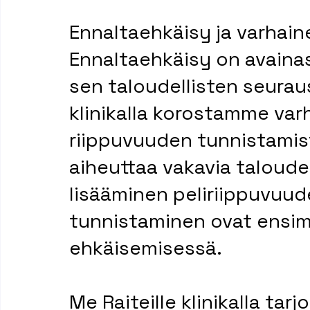
Ennaltaehkäisy ja varhai
Ennaltaehkäisy on avaina
sen taloudellisten seuraus
klinikalla korostamme var
riippuvuuden tunnistamist
aiheuttaa vakavia taloudel
lisääminen peliriippuvuude
tunnistaminen ovat ensim
ehkäisemisessä.
Me Raiteille klinikalla ta