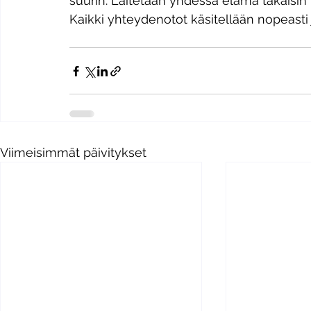
suurin. Laitetaan yhdessä elämä takaisin ra
​Kaikki yhteydenotot käsitellään nopeasti
Viimeisimmät päivitykset