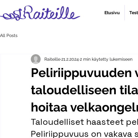
Etusivu
Tes
All Posts
Raiteille
21.2.2024
2 min käytetty lukemiseen
Peliriippuvuuden 
taloudelliseen til
hoitaa velkaonge
Taloudelliset haasteet p
Peliriippuvuus on vakava s