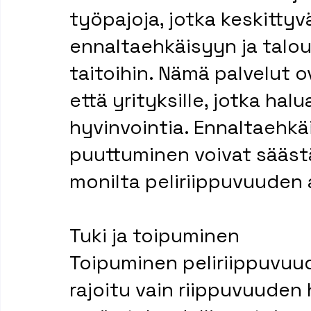
työpajoja, jotka keskittyv
ennaltaehkäisyyn ja taloud
taitoihin. Nämä palvelut o
että yrityksille, jotka ha
hyvinvointia. Ennaltaehkä
puuttuminen voivat säästä
monilta peliriippuvuuden 
Tuki ja toipuminen
Toipuminen peliriippuvuud
rajoitu vain riippuvuuden 