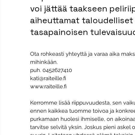
voi jättää taakseen peliri
aiheuttamat taloudelliset
tasapainoisen tulevaisuu
Ota rohkeasti yhteyttä ja varaa aika mak
mihinkään.
puh. 0452627410
kati@raiteille.fi
www.raiteille.fi
Kerromme lisää riippuvuudesta, sen vaiku
ennen kaikkea tuomme toivoa ja konkreet
purkamaan huolesi ihmiselle, on aikoina
tarvitse selvitä yksin. Joskus pieni aske