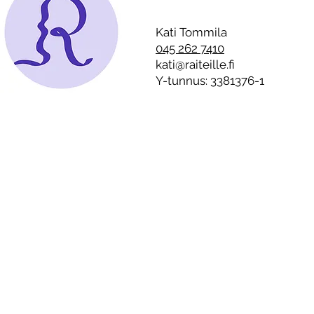
Kati Tommila kertoo,
sosiaaliset
millainen kulissi jouluna on
kotien seinien sisällä –
Kati Tommila
”Alkoholistille on tyypillistä
045 262 7410
on suorittaa täydellistä
kati@raiteille.fi
joulua”
Y-tunnus: 3381376-1