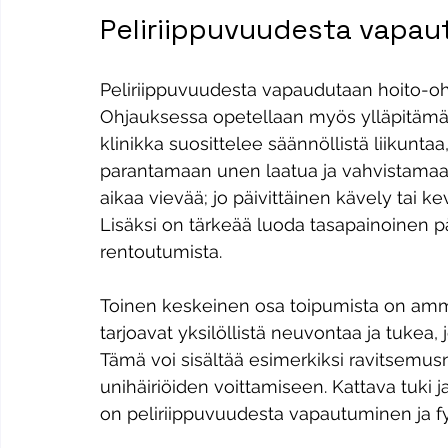
Peliriippuvuudesta vapa
Peliriippuvuudesta vapaudutaan hoito-ohje
Ohjauksessa opetellaan myös ylläpitämään
klinikka suosittelee säännöllistä liikuntaa
parantamaan unen laatua ja vahvistamaan k
aikaa vievää; jo päivittäinen kävely tai ke
Lisäksi on tärkeää luoda tasapainoinen päiv
rentoutumista.
Toinen keskeinen osa toipumista on ammatti
tarjoavat yksilöllistä neuvontaa ja tukea, 
Tämä voi sisältää esimerkiksi ravitsemusn
unihäiriöiden voittamiseen. Kattava tuki 
on peliriippuvuudesta vapautuminen ja f