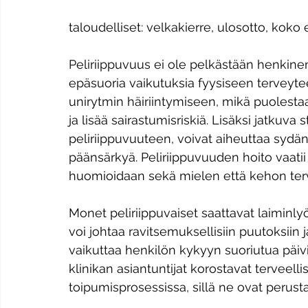
taloudelliset: velkakierre, ulosotto, kok
Peliriippuvuus ei ole pelkästään henkinen
epäsuoria vaikutuksia fyysiseen terveyteen
unirytmin häiriintymiseen, mikä puolest
ja lisää sairastumisriskiä. Lisäksi jatkuva st
peliriippuvuuteen, voivat aiheuttaa sydän
päänsärkyä. Peliriippuvuuden hoito vaatii
huomioidaan sekä mielen että kehon ter
Monet peliriippuvaiset saattavat laiminly
voi johtaa ravitsemuksellisiin puutoksiin
vaikuttaa henkilön kykyyn suoriutua päivitt
klinikan asiantuntijat korostavat terveelli
toipumisprosessissa, sillä ne ovat perus