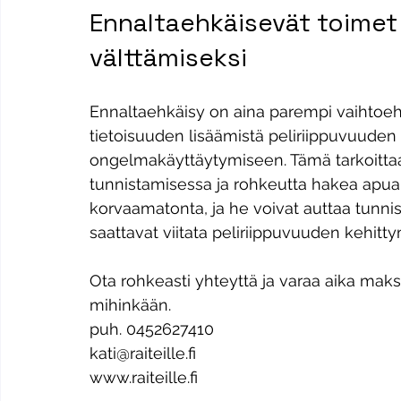
Ennaltaehkäisevät toimet 
välttämiseksi
Ennaltaehkäisy on aina parempi vaihtoehto
tietoisuuden lisäämistä peliriippuvuuden r
ongelmakäyttäytymiseen. Tämä tarkoittaa
tunnistamisessa ja rohkeutta hakea apua a
korvaamatonta, ja he voivat auttaa tunn
saattavat viitata peliriippuvuuden kehitt
Ota rohkeasti yhteyttä ja varaa aika mak
mihinkään.
puh. 0452627410
kati@raiteille.fi
www.raiteille.fi