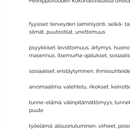
Peliriippuvuuden kokonaisvaltaisia oireita 
​  
fyysiset: terveyden laiminlyönti, selkä- ta
silmät, puutostilat, unettomuus 
psyykkiset: levottomuus, ärtymys, huono k
masennus, itsemurha-ajatukset, sosiaalist
sosiaaliset: eristäytyminen, ihmissuhteide
arvomaailma: valehtelu, rikokset, keinotte
tunne-elämä: välinpitämättömyys, tunnek
puute 
työelämä: alisuoriutuminen, virheet, pois