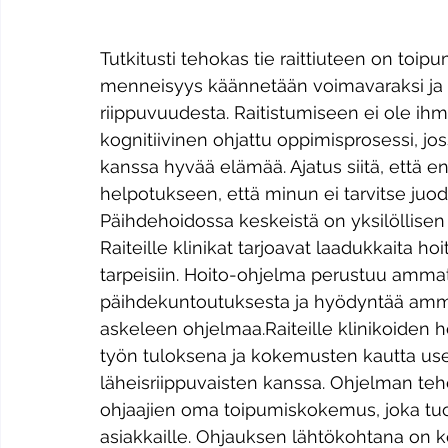
Tutkitusti tehokas tie raittiuteen on toi
menneisyys käännetään voimavaraksi ja ir
riippuvuudesta. Raitistumiseen ei ole ihm
kognitiivinen ohjattu oppimisprosessi, jo
kanssa hyvää elämää. Ajatus siitä, että 
helpotukseen, että minun ei tarvitse juod
Päihdehoidossa keskeistä on yksilöllisen 
Raiteille klinikat tarjoavat laadukkaita h
tarpeisiin. Hoito-ohjelma perustuu amma
päihdekuntoutuksesta ja hyödyntää ammati
askeleen ohjelmaa.Raiteille klinikoiden h
työn tuloksena ja kokemusten kautta usei
läheisriippuvaisten kanssa. Ohjelman teh
ohjaajien oma toipumiskokemus, joka tuo
asiakkaille. Ohjauksen lähtökohtana on k