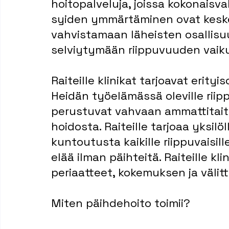
hoitopalveluja, joissa kokonaisva
syiden ymmärtäminen ovat keske
vahvistamaan läheisten osallisu
selviytymään riippuvuuden vaiku
Raiteille klinikat tarjoavat erity
Heidän työelämässä oleville riipp
perustuvat vahvaan ammattitaito
hoidosta. Raiteille tarjoaa yksilö
kuntoutusta kaikille riippuvaisil
elää ilman päihteitä. Raiteille kli
periaatteet, kokemuksen ja välit
Miten päihdehoito toimii?