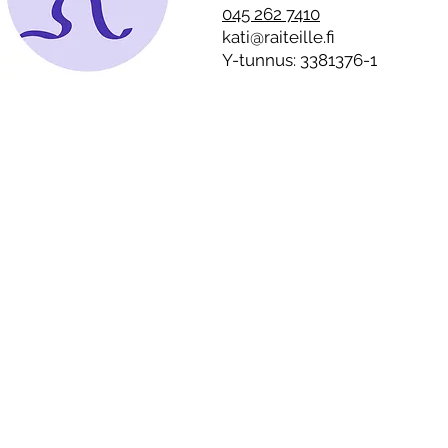
”Alkoholistille on tyypillistä
045 262 7410
on suorittaa täydellistä
kati@raiteille.fi
joulua”
Y-tunnus: 3381376-1