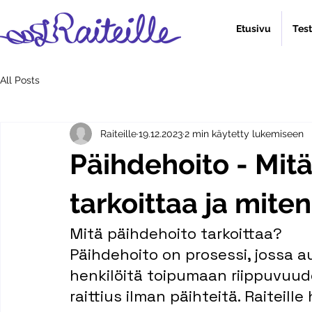
Etusivu
Tes
All Posts
Raiteille
19.12.2023
2 min käytetty lukemiseen
Päihdehoito - Mit
tarkoittaa ja miten
Mitä päihdehoito tarkoittaa?
Päihdehoito on prosessi, jossa au
henkilöitä toipumaan riippuvuu
raittius ilman päihteitä. Raiteille