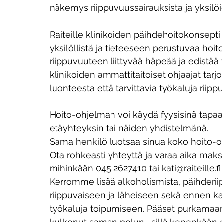
näkemys riippuvuussairauksista ja yksilöi
Raiteille klinikoiden päihdehoitokonsepti
yksilöllistä ja tieteeseen perustuvaa hoi
riippuvuuteen liittyvää häpeää ja edistää
klinikoiden ammattitaitoiset ohjaajat tar
luonteesta että tarvittavia työkaluja riip
Hoito-ohjelman voi käydä fyysisinä tapaam
etäyhteyksin tai näiden yhdistelmänä. 
​Sama henkilö luotsaa sinua koko hoito-o
Ota rohkeasti yhteyttä ja varaa aika mak
mihinkään 045 2627410 tai kati@raiteille.fi
Kerromme lisää alkoholismista, päihderii
riippuvaiseen ja läheiseen sekä ennen ka
työkaluja toipumiseen. Pääset purkamaan 
kulkenut saman polun,  sillä kenenkään ei 