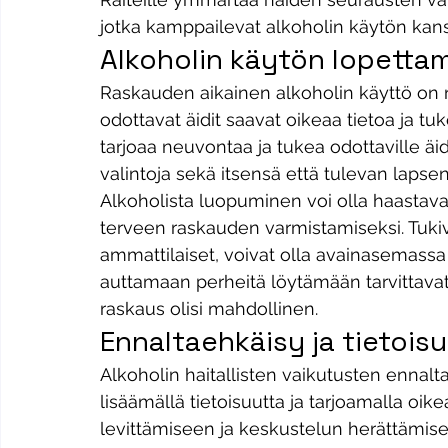
jotka kamppailevat alkoholin käytön kan
Alkoholin käytön lopetta
Raskauden aikainen alkoholin käyttö on ris
odottavat äidit saavat oikeaa tietoa ja tu
tarjoaa neuvontaa ja tukea odottaville äide
valintoja sekä itsensä että tulevan lapse
Alkoholista luopuminen voi olla haastava
terveen raskauden varmistamiseksi. Tukiv
ammattilaiset, voivat olla avainasemassa 
auttamaan perheitä löytämään tarvittavat 
raskaus olisi mahdollinen. 
Ennaltaehkäisy ja tietois
Alkoholin haitallisten vaikutusten ennalt
lisäämällä tietoisuutta ja tarjoamalla oikea
levittämiseen ja keskustelun herättämise