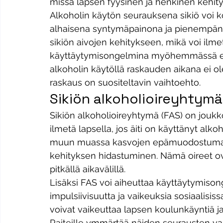
missä lapsen fyysinen ja henkinen kehitys
Alkoholin käytön seurauksena sikiö voi 
alhaisena syntymäpainona ja pienempänä p
sikiön aivojen kehitykseen, mikä voi ilme
käyttäytymisongelmina myöhemmässä el
alkoholin käytöllä raskauden aikana ei ole 
raskaus on suositeltavin vaihtoehto. 
Sikiön alkoholioireyhtymä
Sikiön alkoholioireyhtymä (FAS) on joukko f
ilmetä lapsella, jos äiti on käyttänyt alko
muun muassa kasvojen epämuodostumat,
kehityksen hidastuminen. Nämä oireet ov
pitkällä aikavälillä.
Lisäksi FAS voi aiheuttaa käyttäytymisong
impulsiivisuutta ja vaikeuksia sosiaalisi
voivat vaikeuttaa lapsen koulunkäyntiä 
Raiteille ymmärtää näiden seurausten vaka