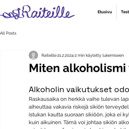
Etusivu
Tes
All Posts
Raiteille
21.2.2024
2 min käytetty lukemiseen
Miten alkoholismi 
Alkoholin vaikutukset od
Raskausaika on herkkä vaihe tulevan lapse
aiheuttaa vakavia riskejä sikiön terveydel
istukan kautta suoraan sikiöön, joka ei k
kuin aikuinen. Tämä voi johtaa sikiön alko