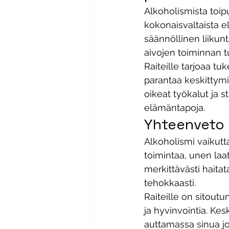
Alkoholismista toi
kokonaisvaltaista e
säännöllinen liikunt
aivojen toiminnan 
Raiteille tarjoaa tu
parantaa keskittym
oikeat työkalut ja s
elämäntapoja. 
Yhteenveto
Alkoholismi vaikutt
toimintaa, unen laat
merkittävästi haitat
tehokkaasti.
Raiteille on sitout
ja hyvinvointia. Ke
auttamassa sinua j