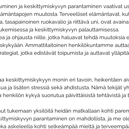
puminen ja keskittymiskyvyn parantaminen vaativat us
lämäntapojen muutosta. Terveelliset elämäntavat, ku
a, tasapainoinen ruokavalio ja riittävä uni, ovat avai
tukemisessa ja keskittymiskyvyn palauttamisessa.
kea ja ohjausta niille, jotka haluavat tehdä muutoksia
iskykyään. Ammattitaitoinen henkilökuntamme autta
trategiat, jotka edistävät toipumista ja auttavat ylläpi
aa keskittymiskykyyn monin eri tavoin, heikentäen ai
ua ja lisäten stressiä sekä ahdistusta. Nämä tekijät y
a henkilön kykyä suoriutua päivittäisistä tehtävistä ja 
unut tukemaan yksilöitä heidän matkallaan kohti pare
skittymiskyvyn parantaminen on mahdollista, ja me o
oka askeleella kohti selkeämpää mieltä ja terveempä