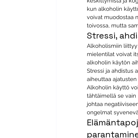
keskittymistä ja kog
kun alkoholin käytt
voivat muodostaa n
toivossa, mutta sam
Stressi, ahd
Alkoholismiin liitty
mielentilat voivat 
alkoholin käytön ai
Stressi ja ahdistus 
aiheuttaa ajatusten 
Alkoholin käyttö voi
tähtäimellä se vain 
johtaa negatiivisee
ongelmat syvenevät
Elämäntapoj
parantamin