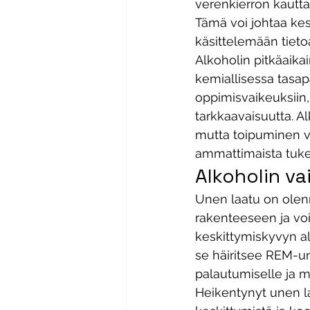
verenkierron kautta
Tämä voi johtaa kes
käsittelemään tieto
Alkoholin pitkäaika
kemiallisessa tasap
oppimisvaikeuksiin,
tarkkaavaisuutta. Al
mutta toipuminen va
ammattimaista tuke
Alkoholin va
Unen laatu on olenn
rakenteeseen ja voi
keskittymiskyvyn a
se häiritsee REM-un
palautumiselle ja m
Heikentynyt unen l