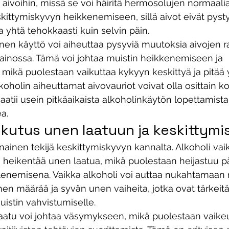
 aivoihin, missä se voi häiritä hermosolujen normaalia
kittymiskyvyn heikkenemiseen, sillä aivot eivät pysty
a yhtä tehokkaasti kuin selvin päin.
inen käyttö voi aiheuttaa pysyviä muutoksia aivojen r
ainossa. Tämä voi johtaa muistin heikkenemiseen ja 
 mikä puolestaan vaikuttaa kykyyn keskittyä ja pitää y
koholin aiheuttamat aivovauriot voivat olla osittain kor
atii usein pitkäaikaista alkoholinkäytön lopettamista 
a. 
ikutus unen laatuun ja keskittym
ainen tekijä keskittymiskyvyn kannalta. Alkoholi vai
 heikentää unen laatua, mikä puolestaan heijastuu p
lenemisena. Vaikka alkoholi voi auttaa nukahtamaa
en määrää ja syvän unen vaiheita, jotka ovat tärkeitä
uistin vahvistumiselle.
aatu voi johtaa väsymykseen, mikä puolestaan vaikeu