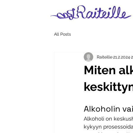
All Posts
Raiteille
21.2.2024
2
Miten al
keskitty
Alkoholin va
Alkoholi on keskus
kykyyn prosessoida 