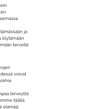
ein 
ten 
nasemassa 
 elämässään ja 
a löytämään 
tämään terveitä 
vojen 
hdessä voivat 
toimia 
mpaa terveyttä 
lemme täällä 
ä elämää.