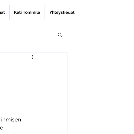
nat
Kati Tommila
Yhteystiedot
 ihmisen 
e 