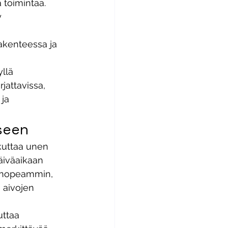
 toimintaa. 
 
akenteessa ja 
llä 
jattavissa, 
ja 
iseen
kuttaa unen 
äiväaikaan 
n nopeammin, 
 aivojen 
ttaa 