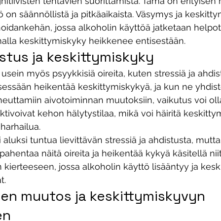
nitiivisten tehtävien suorittamista. Tämä on erityisen 
ö on säännöllistä ja pitkäaikaista. Väsymys ja keskitt
oidankehän, jossa alkoholin käyttöä jatketaan helpo
alla keskittymiskyky heikkenee entisestään. 
istus ja keskittymiskyky
y usein myös psyykkisiä oireita, kuten stressiä ja ahdi
itsessään heikentää keskittymiskykyä, ja kun ne yhdis
heuttamiin aivotoiminnan muutoksiin, vaikutus voi oll
aktivoivat kehon hälytystilaa, mikä voi häiritä keskittym
harhailua.
 aluksi tuntua lievittävän stressiä ja ahdistusta, mutta 
pahentaa näitä oireita ja heikentää kykyä käsitellä nii
n kierteeseen, jossa alkoholin käyttö lisääntyy ja kes
. 
en muutos ja keskittymiskyvyn 
en