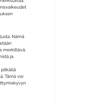
merkittävää, 
ymisvaikeudet 
tuksen 
stusta. Nämä 
tetään 
a merkittävä. 
istä ja 
pitkällä 
tä. Tämä voi 
kittymiskyvyn 