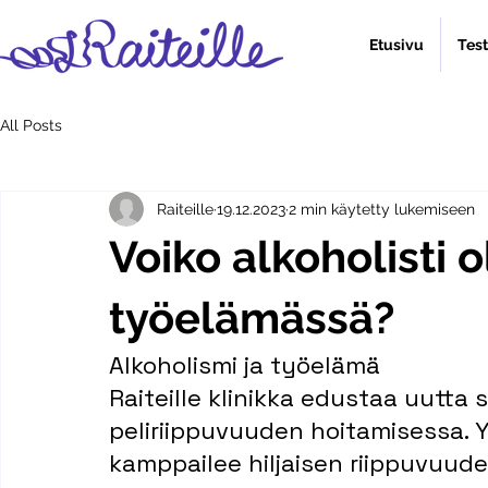
Etusivu
Tes
All Posts
Raiteille
19.12.2023
2 min käytetty lukemiseen
Voiko alkoholisti 
työelämässä?
Alkoholismi ja työelämä
Raiteille klinikka edustaa uutta
peliriippuvuuden hoitamisessa.
kamppailee hiljaisen riippuvuud