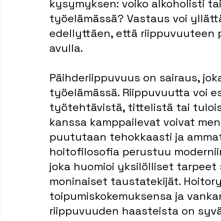
kysymyksen: voiko alkoholisti ta
työelämässä? Vastaus voi yllättä
edellyttäen, että riippuvuuteen 
avulla.
Päihderiippuvuus on sairaus, jok
työelämässä. Riippuvuutta voi es
työtehtävistä, tittelistä tai tul
kanssa kamppailevat voivat me
puututaan tehokkaasti ja ammattim
hoitofilosofia perustuu moderniin
joka huomioi yksilölliset tarpee
moninaiset taustatekijät. Hoit
toipumiskokemuksensa ja vankan
riippuvuuden haasteista on syväll