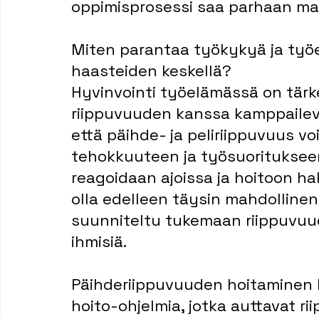
oppimisprosessi saa parhaan ma
Miten parantaa työkykyä ja ty
haasteiden keskellä?
Hyvinvointi työelämässä on tärkeä
riippuvuuden kanssa kamppailevil
että päihde- ja peliriippuvuus vo
tehokkuuteen ja työsuoritukseen
reagoidaan ajoissa ja hoitoon h
olla edelleen täysin mahdollinen.
suunniteltu tukemaan riippuvuud
ihmisiä.
Päihderiippuvuuden hoitaminen Rait
hoito-ohjelmia, jotka auttavat 