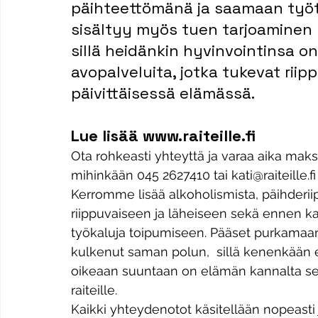
päihteettömänä ja saamaan työte
sisältyy myös tuen tarjoaminen r
sillä heidänkin hyvinvointinsa on 
avopalveluita, jotka tukevat rii
päivittäisessä elämässä.
Lue lisää www.raiteille.fi
Ota rohkeasti yhteyttä ja varaa aika mak
mihinkään 045 2627410 tai kati@raiteille.fi
Kerromme lisää alkoholismista, päihderii
riippuvaiseen ja läheiseen sekä ennen ka
työkaluja toipumiseen. Pääset purkamaan 
kulkenut saman polun,  sillä kenenkään ei 
oikeaan suuntaan on elämän kannalta se 
raiteille.
​Kaikki yhteydenotot käsitellään nopeasti