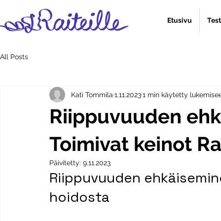
Etusivu
Tes
All Posts
Kati Tommila
1.11.2023
1 min käytetty lukemise
Riippuvuuden ehk
Toimivat keinot Ra
Päivitetty:
9.11.2023
Riippuvuuden ehkäiseminen
hoidosta