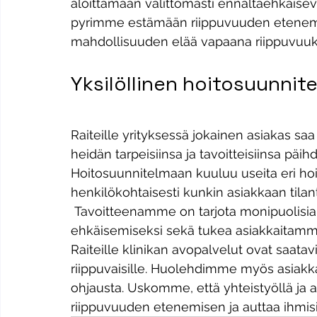
aloittamaan välittömästi ennaltaehkäisevä
pyrimme estämään riippuvuuden etenemi
mahdollisuuden elää vapaana riippuvuuks
Yksilöllinen hoitosuunnit
Raiteille yrityksessä jokainen asiakas sa
heidän tarpeisiinsa ja tavoitteisiinsa päi
Hoitosuunnitelmaan kuuluu useita eri hoi
henkilökohtaisesti kunkin asiakkaan til
 Tavoitteenamme on tarjota monipuolisia keinoja päihde- ja peliriippuvuuden 
ehkäisemiseksi sekä tukea asiakkaitamme
Raiteille klinikan avopalvelut ovat saatav
riippuvaisille. Huolehdimme myös asiakka
ohjausta. Uskomme, että yhteistyöllä ja 
riippuvuuden etenemisen ja auttaa ihmis