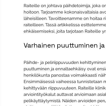
Raiteille on johtava päihdetoimija, joka o
hoitoon. Tarjoamme kokonaisvaltaisia avoh
läheisilleen. Tavoitteenamme on hoitaa r
raiteilleen. Tässä artikkelissa esittelem
ehkäisemiseksi, joita tarjotaan Raiteille y
Varhainen puuttuminen ja
Päihde- ja peliriippuvuuden kehittyminen
puuttuminen ja ennaltaehkäisy ovat ensiar
henkilökunta panostaa voimakkaasti näihi
Ensimmäisessä vaiheessa tunnistetaan mahd
kehittyvään riippuvuuteen. Raiteille klini
arviointityökalut auttavat arvioimaan as
pelikäyttäytymistä. Näiden arvioiden per