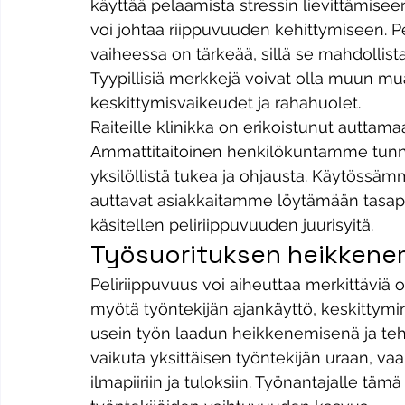
käyttää pelaamista stressin lievittämisee
voi johtaa riippuvuuden kehittymiseen. P
vaiheessa on tärkeää, sillä se mahdolli
Tyypillisiä merkkejä voivat olla muun mua
keskittymisvaikeudet ja rahahuolet. 
Raiteille klinikka on erikoistunut auttama
Ammattitaitoinen henkilökuntamme tunnis
yksilöllistä tukea ja ohjausta. Käytössäm
auttavat asiakkaitamme löytämään tasapa
käsitellen peliriippuvuuden juurisyitä. 
Työsuorituksen heikkenem
Peliriippuvuus voi aiheuttaa merkittäviä
myötä työntekijän ajankäyttö, keskittymin
usein työn laadun heikkenemisenä ja te
vaikuta yksittäisen työntekijän uraan, va
ilmapiiriin ja tuloksiin. Työnantajalle tämä