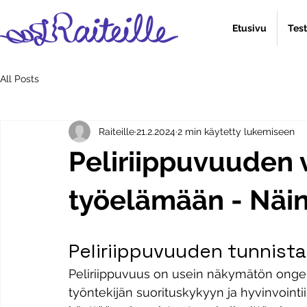
Etusivu
Tes
All Posts
Raiteille
21.2.2024
2 min käytetty lukemiseen
Peliriippuvuuden 
työelämään - Näin
Peliriippuvuuden tunnis
Peliriippuvuus on usein näkymätön ongelm
työntekijän suorituskykyyn ja hyvinvointi