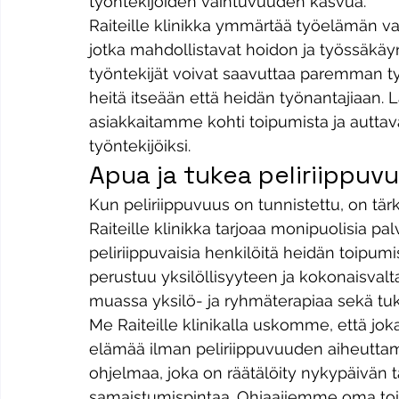
työntekijöiden vaihtuvuuden kasvua. 
Raiteille klinikka ymmärtää työelämän vaa
jotka mahdollistavat hoidon ja työssäkä
työntekijät voivat saavuttaa paremman t
heitä itseään että heidän työnantajiaan
asiakkaitamme kohti toipumista ja auttava
työntekijöiksi. 
Apua ja tukea peliriippu
Kun peliriippuvuus on tunnistettu, on t
Raiteille klinikka tarjoaa monipuolisia pa
peliriippuvaisia henkilöitä heidän toipu
perustuu yksilöllisyyteen ja kokonaisvalta
muassa yksilö- ja ryhmäterapiaa sekä tuke
Me Raiteille klinikalla uskomme, että joka
elämää ilman peliriippuvuuden aiheutta
ohjelmaa, joka on räätälöity nykypäivän tar
samaistumispintaa. Ohjaajiemme oma to