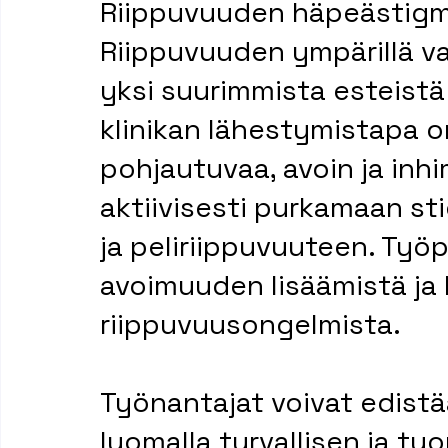
Riippuvuuden häpeästig
Riippuvuuden ympärillä va
yksi suurimmista esteistä 
klinikan lähestymistapa o
pohjautuvaa, avoin ja inhimi
aktiivisesti purkamaan sti
ja peliriippuvuuteen. Työp
avoimuuden lisäämistä ja 
riippuvuusongelmista.
Työnantajat voivat edist
luomalla turvallisen ja tu