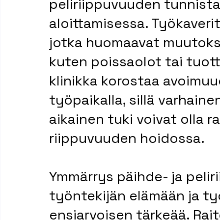
peliriippuvuuden tunnista
aloittamisessa. Työkaverit
jotka huomaavat muutokse
kuten poissaolot tai tuott
klinikka korostaa avoimuu
työpaikalla, sillä varhain
aikainen tuki voivat olla ra
riippuvuuden hoidossa.
Ymmärrys päihde- ja pelir
työntekijän elämään ja t
ensiarvoisen tärkeää. Raite