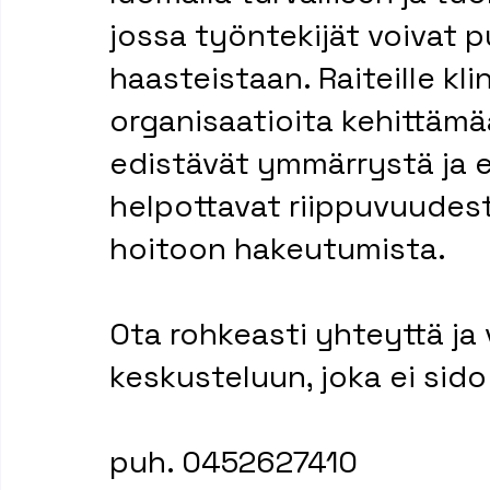
jossa työntekijät voivat 
haasteistaan. Raiteille kli
organisaatioita kehittämää
edistävät ymmärrystä ja em
helpottavat riippuvuudest
hoitoon hakeutumista.
Ota rohkeasti yhteyttä ja
keskusteluun, joka ei sido
puh. 0452627410