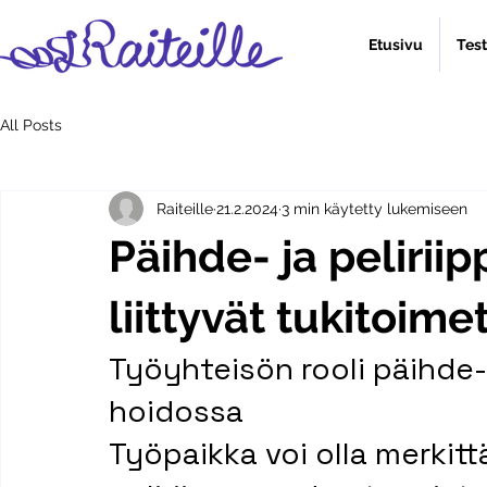
Etusivu
Tes
All Posts
Raiteille
21.2.2024
3 min käytetty lukemiseen
Päihde- ja peliri
liittyvät tukitoime
Työyhteisön rooli päihde-
hoidossa
Työpaikka voi olla merkitt