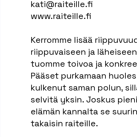
kati@raiteille.fi
www.raiteille.fi
Kerromme lisää riippuvuud
riippuvaiseen ja läheisee
tuomme toivoa ja konkreet
Pääset purkamaan huolesi 
kulkenut saman polun, sill
selvitä yksin. Joskus pien
elämän kannalta se suurin
takaisin raiteille.