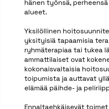
hänen työnsä, perheensä
alueet.
Yksilöllinen hoitosuunnite
yksityisiä tapaamisia ter
ryhmäterapiaa tai tukea lähe
ammattilaiset ovat koken
kokonaisvaltaisia hoitosuu
toipumista ja auttavat yl
elämää päihde- ja pelirii
Ennaltaehkäisevät toimet 