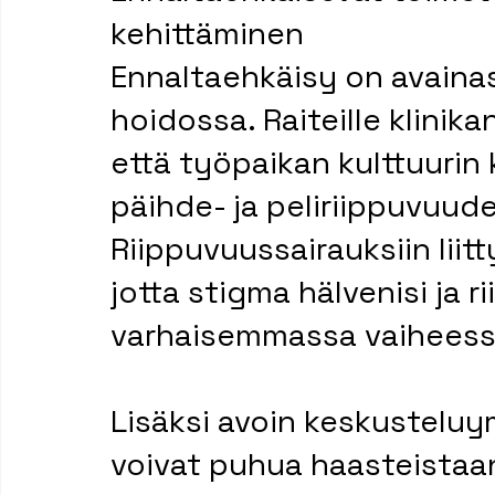
kehittäminen
Ennaltaehkäisy on avaina
hoidossa. Raiteille klinika
että työpaikan kulttuurin
päihde- ja peliriippuvuuden
Riippuvuussairauksiin liitt
jotta stigma hälvenisi ja 
varhaisemmassa vaiheess
Lisäksi avoin keskusteluym
voivat puhua haasteistaan