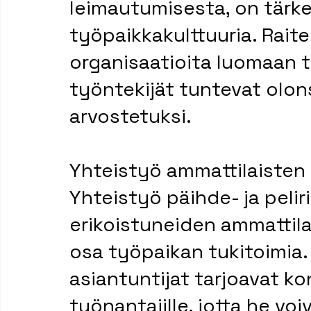
leimautumisesta, on tärk
työpaikkakulttuuria. Raitei
organisaatioita luomaan t
työntekijät tuntevat olonsa
arvostetuksi.
Yhteistyö ammattilaisten
Yhteistyö päihde- ja peli
erikoistuneiden ammattil
osa työpaikan tukitoimia. R
asiantuntijat tarjoavat ko
työnantajille, jotta he voi