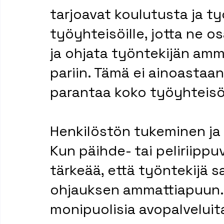
tarjoavat koulutusta ja ty
työyhteisöille, jotta ne o
ja ohjata työntekijän amm
pariin. Tämä ei ainoastaa
parantaa koko työyhteisö
Henkilöstön tukeminen j
Kun päihde- tai peliriippu
tärkeää, että työntekijä sa
ohjauksen ammattiapuun. Ra
monipuolisia avopalveluita