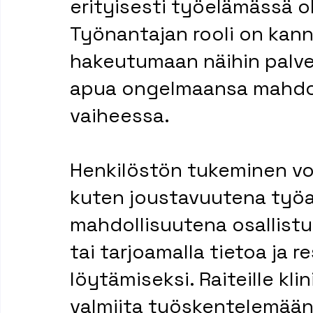
erityisesti työelämässä ole
Työnantajan rooli on kann
hakeutumaan näihin palvel
apua ongelmaansa mahdol
vaiheessa.
Henkilöstön tukeminen voi 
kuten joustavuutena työai
mahdollisuutena osallistua
tai tarjoamalla tietoa ja r
löytämiseksi. Raiteille kli
valmiita työskentelemään