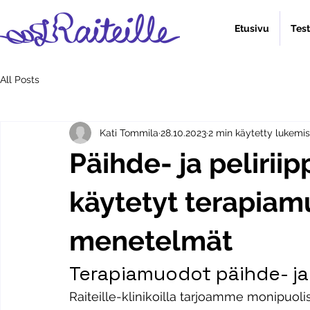
Etusivu
Tes
All Posts
Kati Tommila
28.10.2023
2 min käytetty lukemi
Päihde- ja peliri
käytetyt terapiam
menetelmät
Terapiamuodot päihde- ja
Raiteille-klinikoilla tarjoamme monipuoli