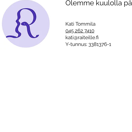
Olemme kuulolla päiv
Raitistunut tamperelainen
Läheisriipp
Kati Tommila kertoo,
sosiaaliset
millainen kulissi jouluna on
kotien seinien sisällä –
Kati Tommila
”Alkoholistille on tyypillistä
045 262 7410
on suorittaa täydellistä
kati@raiteille.fi
joulua”
Y-tunnus: 3381376-1