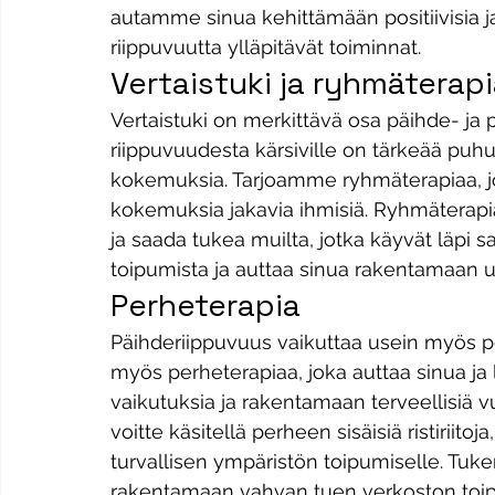
autamme sinua kehittämään positiivisia ja
riippuvuutta ylläpitävät toiminnat.
Vertaistuki ja ryhmäterap
Vertaistuki on merkittävä osa päihde- ja 
riippuvuudesta kärsiville on tärkeää pu
kokemuksia. Tarjoamme ryhmäterapiaa, jo
kokemuksia jakavia ihmisiä. Ryhmäterapia
ja saada tukea muilta, jotka käyvät läpi s
toipumista ja auttaa sinua rakentamaan uu
Perheterapia
Päihderiippuvuus vaikuttaa usein myös pe
myös perheterapiaa, joka auttaa sinua j
vaikutuksia ja rakentamaan terveellisiä v
voitte käsitellä perheen sisäisiä ristiriito
turvallisen ympäristön toipumiselle. Tuk
rakentamaan vahvan tuen verkoston toipu