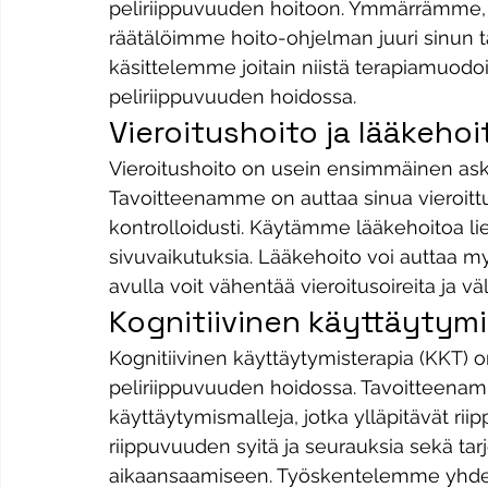
peliriippuvuuden hoitoon. Ymmärrämme, et
räätälöimme hoito-ohjelman juuri sinun tar
käsittelemme joitain niistä terapiamuodoi
peliriippuvuuden hoidossa.
Vieroitushoito ja lääkehoi
Vieroitushoito on usein ensimmäinen aske
Tavoitteenamme on auttaa sinua vieroittum
kontrolloidusti. Käytämme lääkehoitoa lie
sivuvaikutuksia. Lääkehoito voi auttaa m
avulla voit vähentää vieroitusoireita ja väl
Kognitiivinen käyttäytymi
Kognitiivinen käyttäytymisterapia (KKT) o
peliriippuvuuden hoidossa. Tavoitteenamm
käyttäytymismalleja, jotka ylläpitävät r
riippuvuuden syitä ja seurauksia sekä tar
aikaansaamiseen. Työskentelemme yhdessä