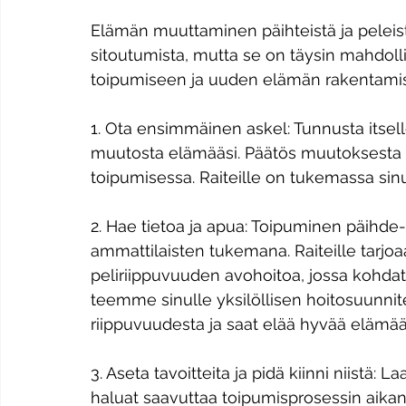
Elämän muuttaminen päihteistä ja peleistä 
sitoutumista, mutta se on täysin mahdollis
toipumiseen ja uuden elämän rakentami
1. Ota ensimmäinen askel: Tunnusta itselle
muutosta elämääsi. Päätös muutoksesta 
toipumisessa. Raiteille on tukemassa sin
2. Hae tietoa ja apua: Toipuminen päihde
ammattilaisten tukemana. Raiteille tarjoaa
peliriippuvuuden avohoitoa, jossa kohdat
teemme sinulle yksilöllisen hoitosuunni
riippuvuudesta ja saat elää hyvää elämää
3. Aseta tavoitteita ja pidä kiinni niistä: Laa
haluat saavuttaa toipumisprosessin aikana.