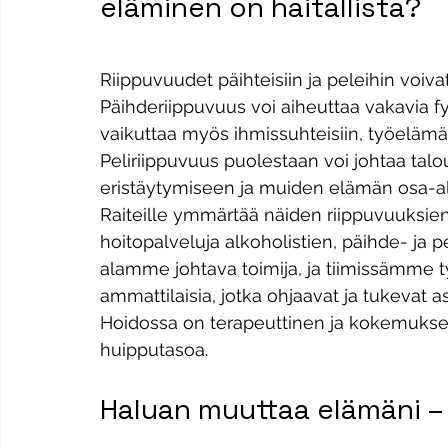
eläminen on haitallista?
Riippuvuudet päihteisiin ja peleihin voivat
Päihderiippuvuus voi aiheuttaa vakavia fy
vaikuttaa myös ihmissuhteisiin, työelämää
Peliriippuvuus puolestaan voi johtaa taloud
eristäytymiseen ja muiden elämän osa-al
Raiteille ymmärtää näiden riippuvuuksien 
hoitopalveluja alkoholistien, päihde- ja 
alamme johtava toimija, ja tiimissämme t
ammattilaisia, jotka ohjaavat ja tukeva
Hoidossa on terapeuttinen ja kokemuksel
huipputasoa.
Haluan muuttaa elämäni –