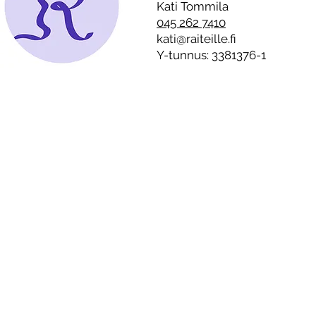
kotien seinien sisällä –
Kati Tommila
”Alkoholistille on tyypillistä
045 262 7410
on suorittaa täydellistä
kati@raiteille.fi
joulua”
Y-tunnus: 3381376-1