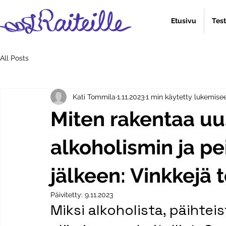
Etusivu
Tes
All Posts
Kati Tommila
1.11.2023
1 min käytetty lukemise
Miten rakentaa uu
alkoholismin ja p
jälkeen: Vinkkejä
Päivitetty:
9.11.2023
Miksi alkoholista, päihteis