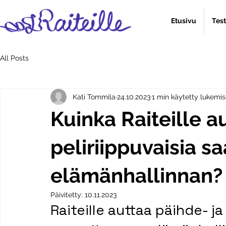
Etusivu
Tes
All Posts
Kati Tommila
24.10.2023
1 min käytetty lukemi
Kuinka Raiteille a
peliriippuvaisia 
elämänhallinnan?
Päivitetty:
10.11.2023
Raiteille auttaa päihde- ja 