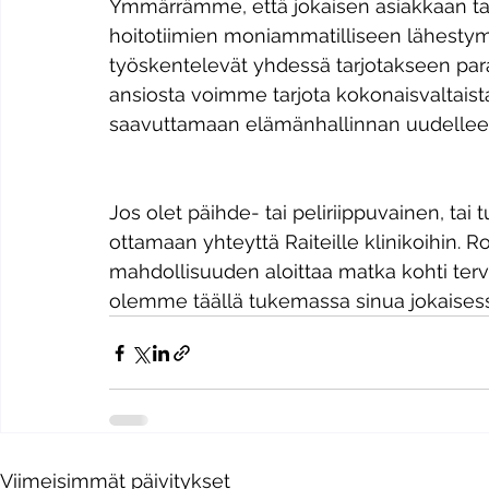
Ymmärrämme, että jokaisen asiakkaan tarp
hoitotiimien moniammatilliseen lähestymi
työskentelevät yhdessä tarjotakseen par
ansiosta voimme tarjota kokonaisvaltaista 
saavuttamaan elämänhallinnan uudellee
Jos olet päihde- tai peliriippuvainen, tai 
ottamaan yhteyttä Raiteille klinikoihin.
mahdollisuuden aloittaa matka kohti ter
olemme täällä tukemassa sinua jokaises
Viimeisimmät päivitykset