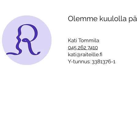
Olemme kuulolla päiv
Raitistunut tamperelainen
Läheisriipp
Kati Tommila kertoo,
sosiaaliset
millainen kulissi jouluna on
kotien seinien sisällä –
Kati Tommila
”Alkoholistille on tyypillistä
045 262 7410
on suorittaa täydellistä
kati@raiteille.fi
joulua”
Y-tunnus: 3381376-1