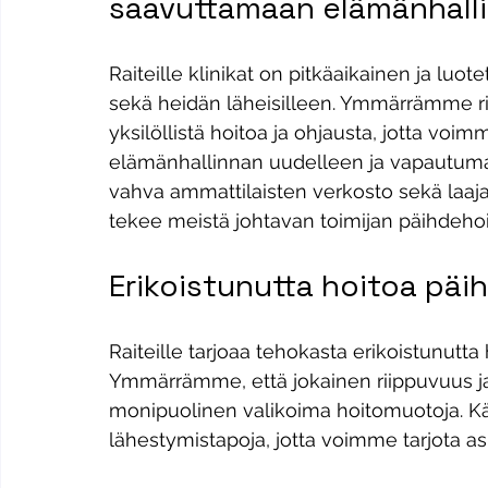
saavuttamaan elämänhall
Raiteille klinikat on pitkäaikainen ja luote
sekä heidän läheisilleen. Ymmärrämme r
yksilöllistä hoitoa ja ohjausta, jotta v
elämänhallinnan uudelleen ja vapautumaan
vahva ammattilaisten verkosto sekä laaj
tekee meistä johtavan toimijan päihdehoi
Erikoistunutta hoitoa päihd
Raiteille tarjoaa tehokasta erikoistunutta h
Ymmärrämme, että jokainen riippuvuus ja s
monipuolinen valikoima hoitomuotoja. K
lähestymistapoja, jotta voimme tarjota a