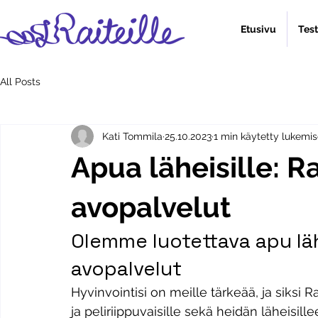
Etusivu
Tes
All Posts
Kati Tommila
25.10.2023
1 min käytetty lukemi
Apua läheisille: Ra
avopalvelut
Olemme luotettava apu lähei
avopalvelut
Hyvinvointisi on meille tärkeää, ja siksi R
ja peliriippuvaisille sekä heidän läheisil