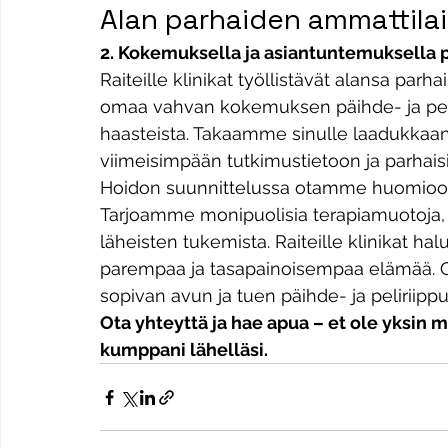
Alan parhaiden ammattila
2. Kokemuksella ja asiantuntemuksella p
Raiteille klinikat työllistävät alansa p
omaa vahvan kokemuksen päihde- ja pel
haasteista. Takaamme sinulle laadukkaan 
viimeisimpään tutkimustietoon ja parhaisi
Hoidon suunnittelussa otamme huomioon yk
Tarjoamme monipuolisia terapiamuotoja, k
läheisten tukemista. Raiteille klinikat ha
parempaa ja tasapainoisempaa elämää. Ole
sopivan avun ja tuen päihde- ja peliriipp
Ota yhteyttä ja hae apua – et ole yksin ma
kumppani lähelläsi.