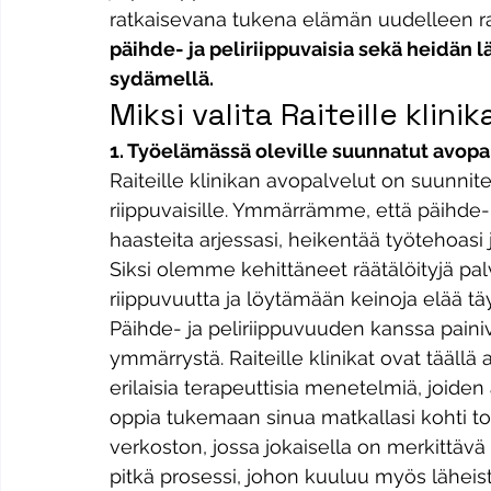
ratkaisevana tukena elämän uudelleen r
päihde- ja peliriippuvaisia sekä heidän l
sydämellä.
Miksi valita Raiteille klin
1. Työelämässä oleville suunnatut avopa
Raiteille klinikan avopalvelut on suunnite
riippuvaisille. Ymmärrämme, että päihde- 
haasteita arjessasi, heikentää työtehoasi 
Siksi olemme kehittäneet räätälöityjä pal
riippuvuutta ja löytämään keinoja elää t
Päihde- ja peliriippuvuuden kanssa painiv
ymmärrystä. Raiteille klinikat ovat tääll
erilaisia terapeuttisia menetelmiä, joiden
oppia tukemaan sinua matkallasi kohti
verkoston, jossa jokaisella on merkittävä
pitkä prosessi, johon kuuluu myös läheis