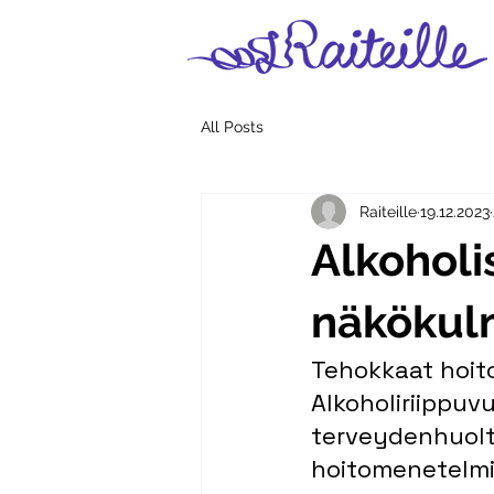
All Posts
Raiteille
19.12.2023
Alkoholi
näkökul
Tehokkaat hoit
Alkoholiriippuv
terveydenhuolto
hoitomenetelmiä