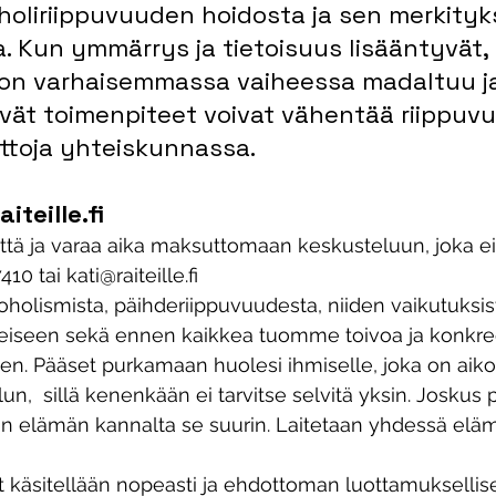
holiriippuvuuden hoidosta ja sen merkityk
. Kun ymmärrys ja tietoisuus lisääntyvät,
on varhaisemmassa vaiheessa madaltuu j
vät toimenpiteet voivat vähentää riippuv
ttoja yhteiskunnassa.
iteille.fi
ttä ja varaa aika maksuttomaan keskusteluun, joka ei
0 tai kati@raiteille.fi
holismista, päihderiippuvuudesta, niiden vaikutuksis
heiseen sekä ennen kaikkea tuomme toivoa ja konkree
en. Pääset purkamaan huolesi ihmiselle, joka on aiko
,  sillä kenenkään ei tarvitse selvitä yksin. Joskus p
n elämän kannalta se suurin. Laitetaan yhdessä eläm
t käsitellään nopeasti ja ehdottoman luottamuksellise