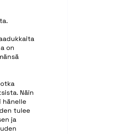
a. 
laadukkaita 
na on 
ämänsä 
jotka 
ista. Näin 
i hänelle 
iden tulee 
en ja 
uuden 