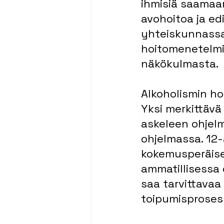
ihmisiä saamaan
avohoitoa ja ed
yhteiskunnassa.
hoitomenetelmiä
näkökulmasta.
Alkoholismin hoi
Yksi merkittävä
askeleen ohjelm
ohjelmassa. 12-
kokemusperäise
ammatillisessa 
saa tarvittavaa
toipumisproses