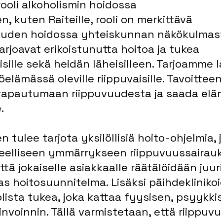
rooli alkoholismin hoidossa
n, kuten Raiteille, rooli on merkittävä 
vuuden hoidossa yhteiskunnan näkökulmast
arjoavat erikoistunutta hoitoa ja tukea 
isille sekä heidän läheisilleen. Tarjoamme 
elämässä oleville riippuvaisille. Tavoittee
 vapautumaan riippuvuudesta ja saada el
.
n tulee tarjota yksilöllisiä hoito-ohjelmia, 
eelliseen ymmärrykseen riippuvuussairauks
tä jokaiselle asiakkaalle räätälöidään juur
as hoitosuunnitelma. Lisäksi päihdekliniko
lista tukea, joka kattaa fyysisen, psyykkis
invoinnin. Tällä varmistetaan, että riippuv