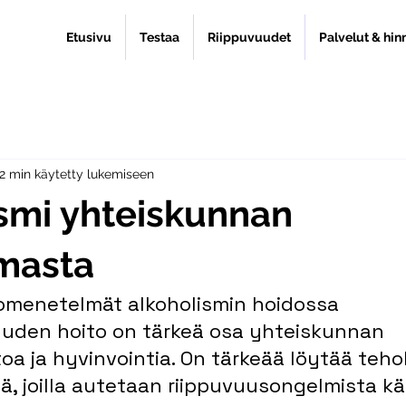
Etusivu
Testaa
Riippuvuudet
Palvelut & hin
2 min käytetty lukemiseen
smi yhteiskunnan
masta
omenetelmät alkoholismin hoidossa
uuden hoito on tärkeä osa yhteiskunnan 
a ja hyvinvointia. On tärkeää löytää teho
, joilla autetaan riippuvuusongelmista kär