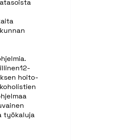
atasoista 
aita 
skunnan 
hjelmia. 
illinen12-
yksen hoito-
koholistien 
ohjelmaa 
uvainen 
 työkaluja 