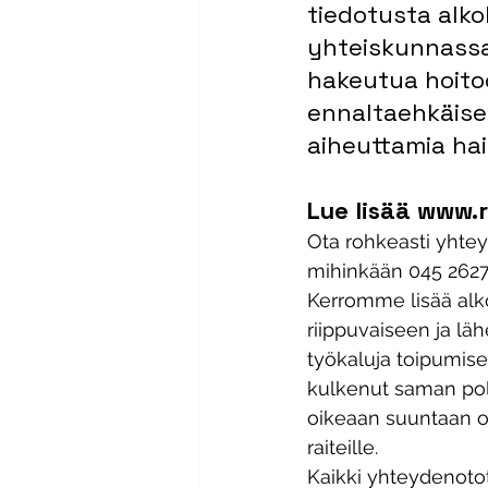
tiedotusta alko
yhteiskunnassa
hakeutua hoito
ennaltaehkäise
aiheuttamia hai
Lue lisää www.ra
Ota rohkeasti yhtey
mihinkään 045 262741
Kerromme lisää alko
riippuvaiseen ja lä
työkaluja toipumise
kulkenut saman polun
oikeaan suuntaan o
raiteille.
​Kaikki yhteydenoto