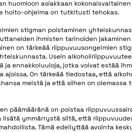
an huomioon asiakkaan kokonaisvaltainen t
le hoito-ohjelma on tutkitusti tehokas.
lmien stigman poistaminen yhteiskunnas
uttaneiden ihmisten tarinoiden jakaminen 
inen on tärkeää riippuvuusongelmien sti
hteiskunnasta. Usein alkoholiriippuvuuteen
 ja ennakkoluuloja, jotka voivat estää ihmi
ajoissa. On tärkeää tiedostaa, että alkoho
hansa meistä ja että siihen on olemassa t
ksen päämääränä on poistaa riippuvuussaira
a lisätä ymmärrystä siitä, että riippuvuude
ahdollista. Tämä edellyttää avointa kesku