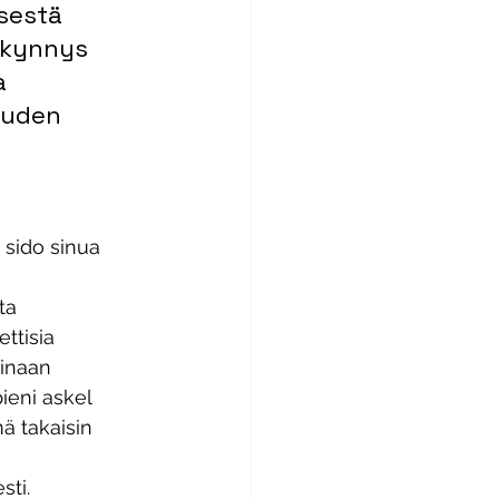
sestä 
 kynnys 
a 
uuden 
 sido sinua 
ta 
ttisia 
inaan 
ieni askel 
ä takaisin 
sti.