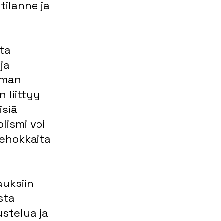
ilanne ja 
ta
ja 
gman 
 liittyy 
siä 
lismi voi 
ehokkaita 
uksiin 
sta 
stelua ja 