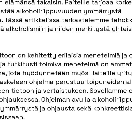
 elämänsä takaisin. Raiteille tarjoaa korke
istää alkoholiriippuvuuden ymmärrystä 
 Tässä artikkelissa tarkastelemme tehokk
 alkoholismiin ja niiden merkitystä yhtei
toon on kehitetty erilaisia menetelmiä ja o
 ja tutkitusti toimiva menetelmä on ammat
a, jota hyödynnetään myös Raiteille yrit
askeleen ohjelma perustuu toipuneiden al
en tietoon ja vertaistukeen. Sovellamme 
ohjauksessa. Ohjelman avulla alkoholiriipp
 ymmärrystä ja ohjausta sekä konkreettisia
sissaan.