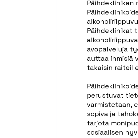
Päihdeklinikan 
Päihdeklinikoide
alkoholiriippu
Päihdeklinikat t
alkoholiriippuva
avopalveluja työ
auttaa ihmisiä
takaisin raiteille
Päihdeklinikoide
perustuvat tiet
varmistetaan, et
sopiva ja tehok
tarjota monipuo
sosiaalisen hyv