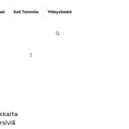
nat
Kati Tommila
Yhteystiedot
kkaita 
siviä 