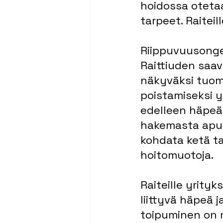
hoidossa oteta
tarpeet. Raiteil
Riippuvuusonge
Raittiuden saav
näkyväksi tuom
poistamiseksi y
edelleen häpeää
hakemasta apua 
kohdata ketä ta
hoitomuotoja.
Raiteille yrity
liittyvä häpeä j
toipuminen on m