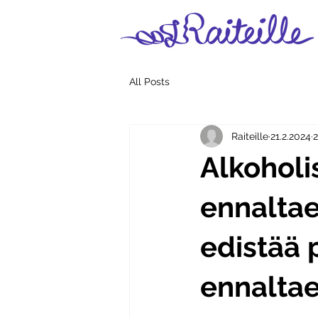
All Posts
Raiteille
21.2.2024
2
Alkoholi
ennaltae
edistää
ennalta