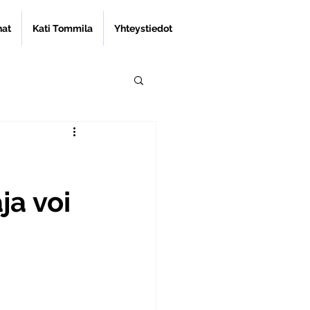
nat
Kati Tommila
Yhteystiedot
ja voi