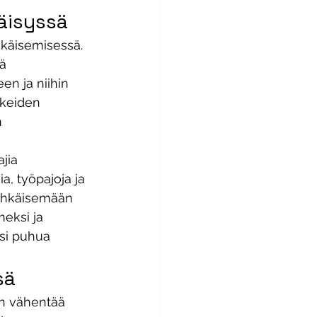
äisyssä
käisemisessä. 
ä 
en ja niihin 
keiden 
 
jia 
, työpajoja ja 
 ehkäisemään 
eksi ja 
ksi puhua 
sä
an vähentää 