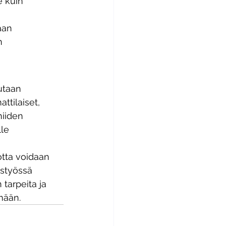
e kuin 
aan 
n 
utaan 
tilaiset, 
niiden 
le 
tta voidaan 
istyössä 
tarpeita ja 
mään.