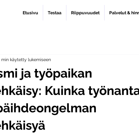
Etusivu
Testaa
Riippuvuudet
Palvelut & hin
 min käytetty lukemiseen
smi ja työpaikan
hkäisy: Kuinka työnanta
 päihdeongelman
ehkäisyä