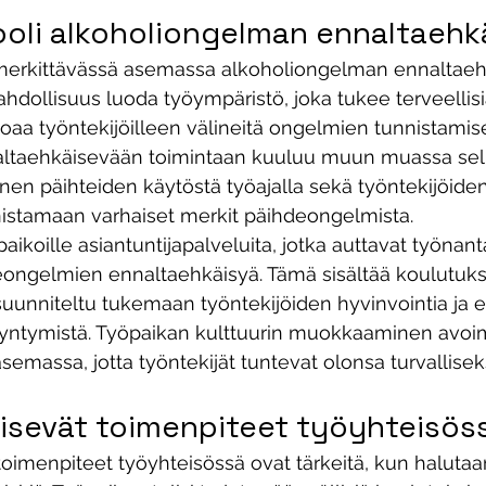
ooli alkoholiongelman ennaltaehk
 merkittävässä asemassa alkoholiongelman ennaltaeh
hdollisuus luoda työympäristö, joka tukee terveellisi
joaa työntekijöilleen välineitä ongelmien tunnistamise
altaehkäisevään toimintaan kuuluu muun muassa sel
inen päihteiden käytöstä työajalla sekä työntekijöiden
istamaan varhaiset merkit päihdeongelmista. 
paikoille asiantuntijapalveluita, jotka auttavat työnanta
ngelmien ennaltaehkäisyä. Tämä sisältää koulutuksia
 suunniteltu tukemaan työntekijöiden hyvinvointia ja
ntymistä. Työpaikan kulttuurin muokkaaminen avoim
semassa, jotta työntekijät tuntevat olonsa turvallise
isevät toimenpiteet työyhteisös
oimenpiteet työyhteisössä ovat tärkeitä, kun haluta