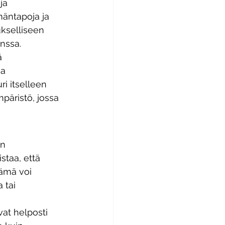
ja 
mäntapoja ja 
ukselliseen 
nssa. 
ä 
a 
i itselleen 
päristö, jossa 
n 
staa, että 
Tämä voi 
 tai 
vat helposti 