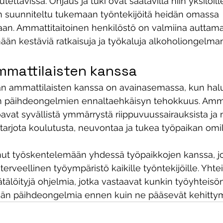
tettavissa. Ohjaus ja tuki ovat saatavilla niin yksilöill
on suunniteltu tukemaan työntekijöitä heidän omassa 
aan. Ammattitaitoinen henkilöstö on valmiina auttam
mään kestäviä ratkaisuja ja työkaluja alkoholiongelma
mmattilaisten kanssa
an ammattilaisten kanssa on avainasemassa, kun hal
n päihdeongelmien ennaltaehkäisyn tehokkuus. Ammat
joavat syvällistä ymmärrystä riippuvuussairauksista ja 
 tarjota koulutusta, neuvontaa ja tukea työpaikan omil
unut työskentelemään yhdessä työpaikkojen kanssa, jo
 terveellinen työympäristö kaikille työntekijöille. Yhte
tälöityjä ohjelmia, jotka vastaavat kunkin työyhteisön 
ään päihdeongelmia ennen kuin ne pääsevät kehitty