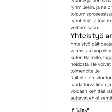
työntekijöiden saavu
ryhmillekin, ja ne 
toipumisprosessiss
työntekijöitä löytä
voittamiseen. 
Yhteistyö a
Yhteistyö päihdeal
varmistaa työpaika
kuten Raiteille, tar
hoidosta. He voivat
toimenpiteille. 
Raiteille on sitout
luoda turvallinen ja
voidaan kehittää rää
auttavat ehkäisem