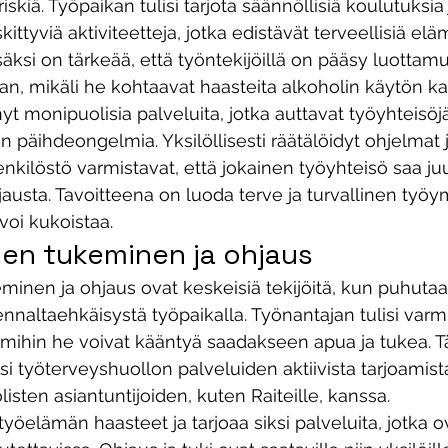
skiä. Työpaikan tulisi tarjota säännöllisiä koulutuksia 
kittyviä aktiviteetteja, jotka edistävät terveellisiä elä
isäksi on tärkeää, että työntekijöillä on pääsy luottam
n, mikäli he kohtaavat haasteita alkoholin käytön ka
nyt monipuolisia palveluita, jotka auttavat työyhteisöj
päihdeongelmia. Yksilöllisesti räätälöidyt ohjelmat j
kilöstö varmistavat, että jokainen työyhteisö saa juur
austa. Tavoitteena on luoda terve ja turvallinen työym
voi kukoistaa. 
den tukeminen ja ohjaus
minen ja ohjaus ovat keskeisiä tekijöitä, kun puhutaa
naltaehkäisystä työpaikalla. Työnantajan tulisi varmi
t, mihin he voivat kääntyä saadakseen apua ja tukea. 
si työterveyshuollon palveluiden aktiivista tarjoamista
isten asiantuntijoiden, kuten Raiteille, kanssa. 
yöelämän haasteet ja tarjoaa siksi palveluita, jotka o