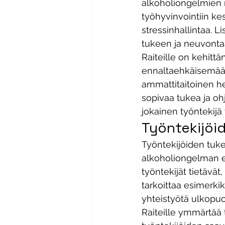
alkoholiongelmien ri
työhyvinvointiin kes
stressinhallintaa. L
tukeen ja neuvontaa
Raiteille on kehittä
ennaltaehkäisemään 
ammattitaitoinen hen
sopivaa tukea ja ohj
jokainen työntekijä 
Työntekijöi
Työntekijöiden tuke
alkoholiongelman en
työntekijät tietävä
tarkoittaa esimerkik
yhteistyötä ulkopuol
Raiteille ymmärtää t