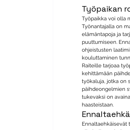
Työpaikan r
Työpaikka voi olla
Työnantajalla on ma
elämäntapoja ja tar
puuttumiseen. Enn
ohjeistusten laatim
kouluttaminen tunn
Raiteille tarjoaa työ
kehittämään päihdeo
työkaluja, jotka on
päihdeongelmien sy
tukevaksi on avaina
haasteistaan. 
Ennaltaehkä
Ennaltaehkäisevät t